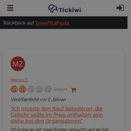
Zum Hauptinhalt springen
Ei
Rückblick auf
TrovaTiLaFesta
MZ
Martina Z.
Schlecht
Veröffentlicht
vor 2 Jahren
"Ich musste den Kauf delegieren, die
Gebühr sollte im Preis enthalten sein,
siehe bei den Organisatoren"
Ich habe es mit zwei Karten versucht und es hat