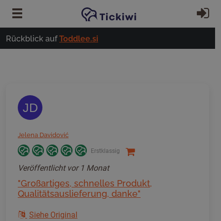
Zum Hauptinhalt springen
Ei
Rückblick auf
Toddlee.si
JD
Jelena Davidović
Erstklassig
Veröffentlicht
vor 1 Monat
"Großartiges, schnelles Produkt,
Qualitätsauslieferung, danke"
Siehe Original