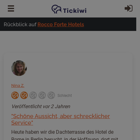
Zum Hauptinhalt springen
Ei
Rückblick auf
Rocco Forte Hotels
Nina Z.
Schlecht
Veröffentlicht
vor 2 Jahren
"Schöne Aussicht, aber schrecklicher
Service"
Heute haben wir die Dachterrasse des Hotel de
Rome in Berlin besucht, in der Hoffnung, dort mit