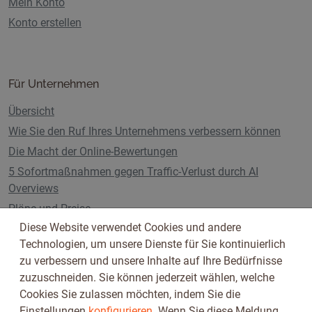
Mein Konto
Konto erstellen
Für Unternehmen
Übersicht
Wie Sie den Ruf Ihres Unternehmens verbessern können
Die Macht der Online-Bewertungen
5 Sofortmaßnahmen gegen Traffic-Verlust durch AI
Overviews
Pläne und Preise
Diese Website verwendet Cookies und andere
Technologien, um unsere Dienste für Sie kontinuierlich
zu verbessern und unsere Inhalte auf Ihre Bedürfnisse
Folge uns auf
zuzuschneiden. Sie können jederzeit wählen, welche
Cookies Sie zulassen möchten, indem Sie die
Einstellungen
konfigurieren
. Wenn Sie diese Meldung