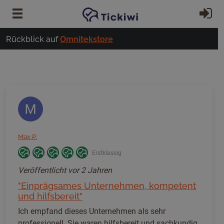
Zum Hauptinhalt springen
Ei
Rückblick auf
Omnitekstore
Max P.
Erstklassig
Veröffentlicht
vor 2 Jahren
"Einprägsames Unternehmen, kompetent
und hilfsbereit"
Ich empfand dieses Unternehmen als sehr
professionell. Sie waren hilfsbereit und sachkundig,