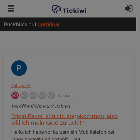
Zum Hauptinhalt springen
Ei
Rückblick auf
Certideal
Patiana M.
Schrecklich
Veröffentlicht
vor 2 Jahren
"Mein Paket ist nicht angekommen, also
will ich mein Geld zurück!!!"
Hallo, ich habe vor kurzem ein Mobiltelefon bei
Ihnen bestellt und bezahlt. Laut