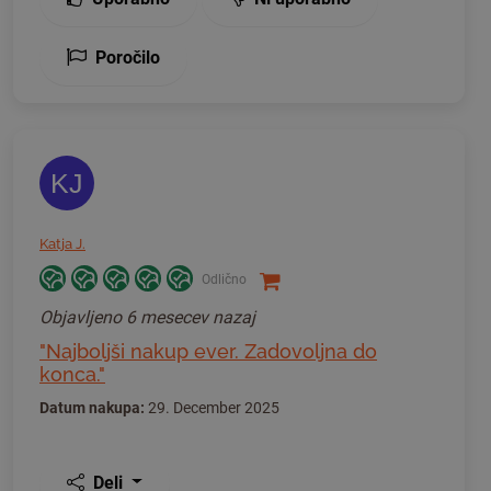
Poročilo
KJ
Katja J.
Odlično
Objavljeno
6 mesecev nazaj
"Najboljši nakup ever. Zadovoljna do
konca."
Datum nakupa:
29. December 2025
Deli