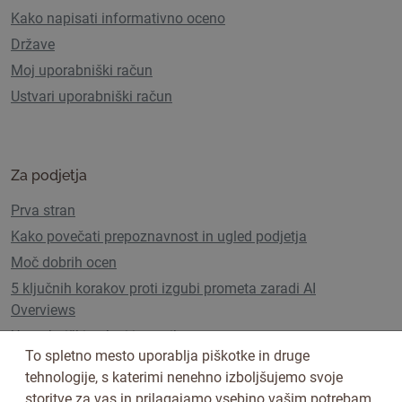
Kako napisati informativno oceno
Države
Moj uporabniški račun
Ustvari uporabniški račun
Za podjetja
Prva stran
Kako povečati prepoznavnost in ugled podjetja
Moč dobrih ocen
5 ključnih korakov proti izgubi prometa zaradi AI
Overviews
Uporabniški paketi in cenik
To spletno mesto uporablja piškotke in druge
tehnologije, s katerimi nenehno izboljšujemo svoje
storitve za vas in prilagajamo vsebino vašim potrebam.