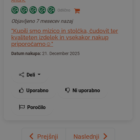
Anita K.
Odlično
Objavljeno
7 mesecev nazaj
"Kupili smo mizico in stolčka, čudovit ter
kvaliteten izdelek in vsekakor nakup
priporočamo☺️"
Datum nakupa:
21. December 2025
Deli
Uporabno
Ni uporabno
Poročilo
Prejšnji
Naslednji