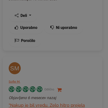
Deli
Uporabno
Ni uporabno
Poročilo
SM
Sofie M.
Odlično
Objavljeno
6 mesecev nazaj
"Nakup je bil vredu. Zelo hitro prejela