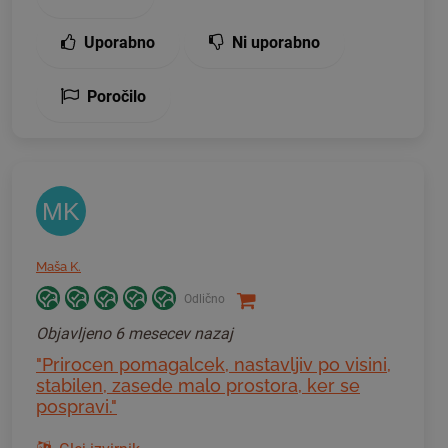
Uporabno
Ni uporabno
Poročilo
MK
Maša K.
Odlično
Objavljeno
6 mesecev nazaj
"Prirocen pomagalcek, nastavljiv po visini,
stabilen, zasede malo prostora, ker se
pospravi."