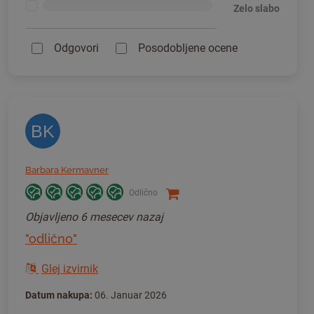
<1%
Zelo slabo
Odgovori
Posodobljene ocene
BK
Barbara Kermavner
Odlično
Objavljeno
6 mesecev nazaj
"odlično"
Glej izvirnik
Datum nakupa:
06. Januar 2026