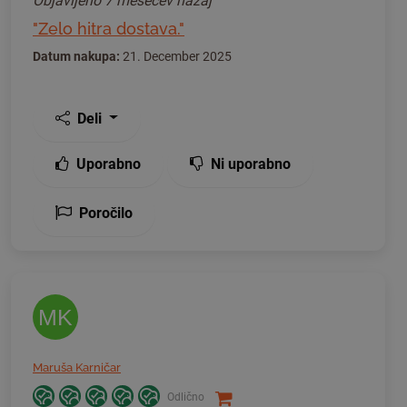
Objavljeno
7 mesecev nazaj
"Zelo hitra dostava."
Datum nakupa:
21. December 2025
Deli
Uporabno
Ni uporabno
Poročilo
MK
Maruša Karničar
Odlično