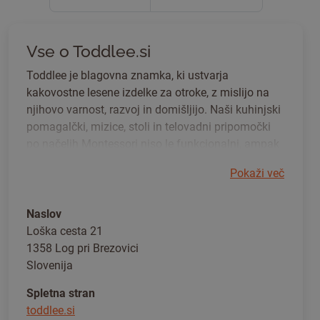
Vse o Toddlee.si
Toddlee je blagovna znamka, ki ustvarja
kakovostne lesene izdelke za otroke, z mislijo na
njihovo varnost, razvoj in domišljijo. Naši kuhinjski
pomagalčki, mizice, stoli in telovadni pripomočki
po načelih Montessori niso le funkcionalni, ampak
tudi čudovit del družinskega vsakdana. Zasnovani
Pokaži več
so tako, da spodbujajo otrokovo samostojnost,
sodelovanje in veselje do učenja skozi igro.
Verjamemo v preprosto, trajno in premišljeno
Naslov
oblikovanje, ki raste skupaj z otrokom in ustvarja
Loška cesta 21
čarobne vsakdanje trenutke za vso družino.
1358 Log pri Brezovici
Slovenija
Spletna stran
toddlee.si