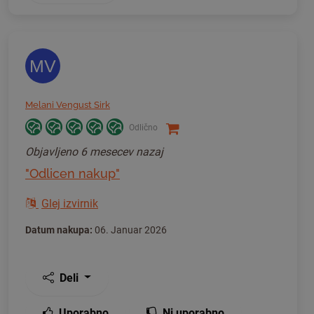
MV
Melani Vengust Sirk
Odlično
Objavljeno
6 mesecev nazaj
"Odlicen nakup"
Glej izvirnik
Datum nakupa:
06. Januar 2026
Deli
Uporabno
Ni uporabno