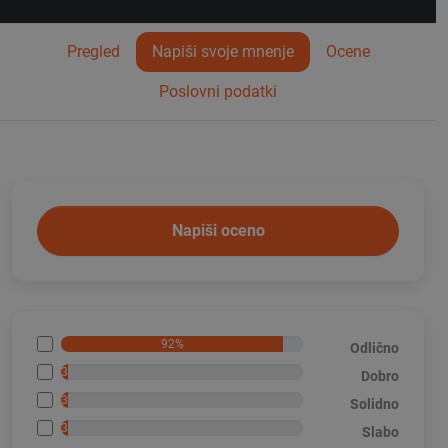
Pregled
Napiši svoje mnenje
Ocene
Poslovni podatki
Napiši oceno
92%
Odlično
3%
Dobro
3%
Solidno
3%
Slabo