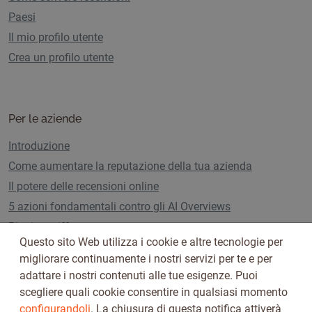
Paesi
Il mio profilo utente
Crea un profilo utente
Per le aziende
Introduzione
Come aumentare la reputazione della tua azienda
Il potere delle recensioni online
5 azioni fondamentali contro gli AI Overviews
Piani e tariffe
Questo sito Web utilizza i cookie e altre tecnologie per
migliorare continuamente i nostri servizi per te e per
adattare i nostri contenuti alle tue esigenze. Puoi
Seguici su
scegliere quali cookie consentire in qualsiasi momento
configurandoli
. La chiusura di questa notifica attiverà