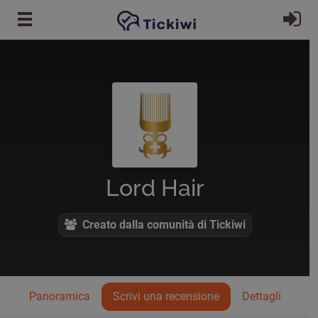
Vai al contenuto principale
Ac
Lord Hair
Creato dalla comunità di Tickiwi
Panoramica
Scrivi una recensione
Dettagli