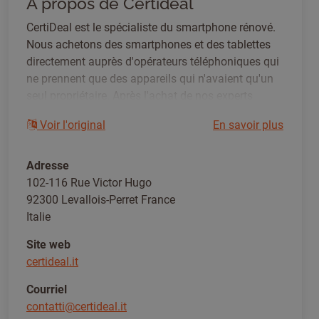
A propos de Certideal
CertiDeal est le spécialiste du smartphone rénové.
Nous achetons des smartphones et des tablettes
directement auprès d'opérateurs téléphoniques qui
ne prennent que des appareils qui n'avaient qu'un
seul propriétaire. Après l'achat de nos experts
interviennent techniquement sur les téléphones qui
Voir l'original
En savoir plus
sont rénovés dans notre laboratoire interne. Les
produits sont vérifiés sur plus de 30 points de
contrôle avant d'être vendus. Cela nous permet
Adresse
d'offrir une garantie de 24 mois.
102-116 Rue Victor Hugo
92300 Levallois-Perret France
Italie
Site web
certideal.it
Courriel
contatti@certideal.it