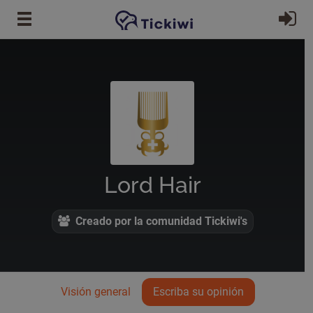
Ir al contenido principal
In
Lord Hair
Creado por la comunidad Tickiwi's
Visión general
Escriba su opinión