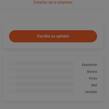
Detalles de la empresa
Escriba su opinión
<1%
Excelente
<1%
Buena
<1%
Feria
<1%
Mal
<1%
Terrible