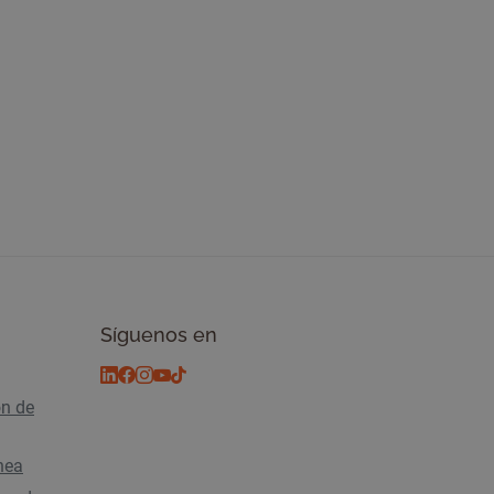
Síguenos en
ón de
ínea