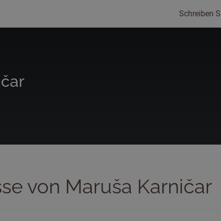
Schreiben S
ičar
sse von Maruša Karničar