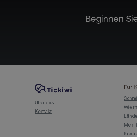
Beginnen Sie
Website-Navigation
Tickiwi-Plattform
Für 
Schre
Über uns
Wie m
Kontakt
Lände
Mein 
Konto 