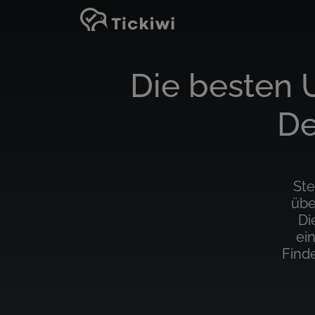
Zum Hauptinhalt springen
Die besten 
De
Ste
übe
Di
ei
Find