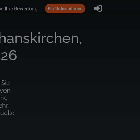
Eintragen
ie Ihre Bewertung
Für Unternehmen
hanskirchen,
026
 Sie
 von
rk,
hr.
uelle