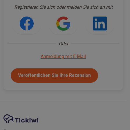
Anmelden um fortzufahren
*
Registrieren Sie sich oder melden Sie sich an mit
Anmeldung mit Facebook
Anmeldung mit Go
Anmeld
Oder
Anmeldung mit E-Mail
Veröffentlichen Sie Ihre Rezension
Website-Navigation
Tickiwi-Plattform