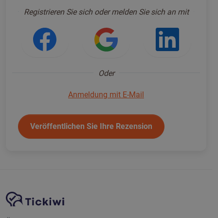
Anmelden um fortzufahren
*
Registrieren Sie sich oder melden Sie sich an mit
Anmeldung mit Facebook
Anmeldung mit Go
Anmeld
Oder
Anmeldung mit E-Mail
Veröffentlichen Sie Ihre Rezension
Website-Navigation
Tickiwi-Plattform