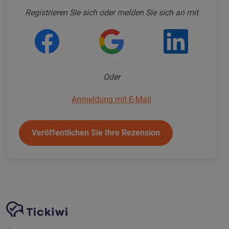
Anmelden um fortzufahren
*
Registrieren Sie sich oder melden Sie sich an mit
Anmeldung mit Facebook
Anmeldung mit Go
Anmeld
Oder
Anmeldung mit E-Mail
Veröffentlichen Sie Ihre Rezension
Website-Navigation
Tickiwi-Plattform